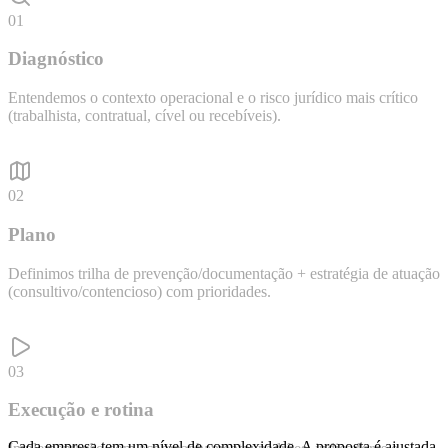
01
Diagnóstico
Entendemos o contexto operacional e o risco jurídico mais crítico
(trabalhista, contratual, cível ou recebíveis).
02
Plano
Definimos trilha de prevenção/documentação + estratégia de atuação
(consultivo/contencioso) com prioridades.
03
Execução e rotina
Cada empresa tem um nível de complexidade. A proposta é ajustada