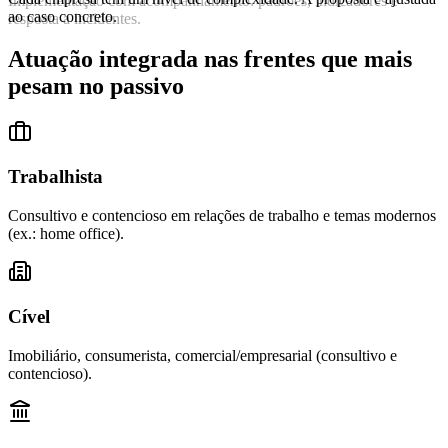
Implementação com acompanhamento: padrões, indicadores e
ao caso concreto.
resposta a incidentes.
Atuação integrada nas frentes que mais
pesam no passivo
Trabalhista
Consultivo e contencioso em relações de trabalho e temas modernos
(ex.: home office).
Cível
Imobiliário, consumerista, comercial/empresarial (consultivo e
contencioso).