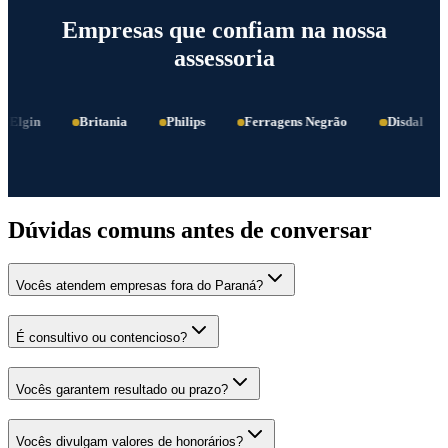
Empresas que confiam na nossa
assessoria
Elgin
Britania
Philips
Ferragens Negrão
Disdal
Dúvidas comuns antes de conversar
Vocês atendem empresas fora do Paraná?
É consultivo ou contencioso?
Vocês garantem resultado ou prazo?
Vocês divulgam valores de honorários?