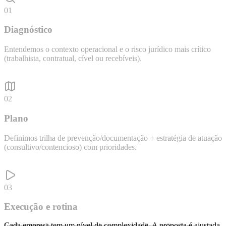
01
Diagnóstico
Entendemos o contexto operacional e o risco jurídico mais crítico
(trabalhista, contratual, cível ou recebíveis).
02
Plano
Definimos trilha de prevenção/documentação + estratégia de atuação
(consultivo/contencioso) com prioridades.
03
Execução e rotina
Cada empresa tem um nível de complexidade. A proposta é ajustada