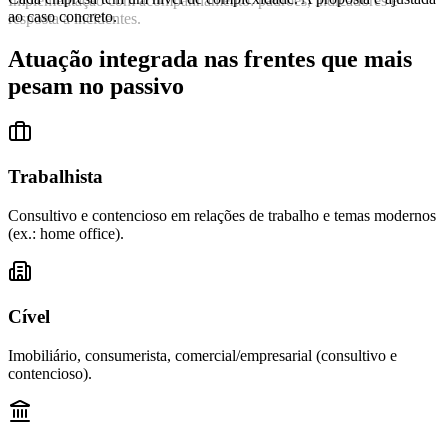
Implementação com acompanhamento: padrões, indicadores e
ao caso concreto.
resposta a incidentes.
Atuação integrada nas frentes que mais
pesam no passivo
Trabalhista
Consultivo e contencioso em relações de trabalho e temas modernos
(ex.: home office).
Cível
Imobiliário, consumerista, comercial/empresarial (consultivo e
contencioso).