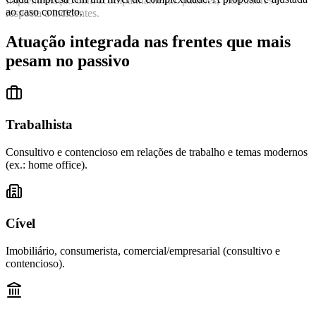
Implementação com acompanhamento: padrões, indicadores e
ao caso concreto.
resposta a incidentes.
Atuação integrada nas frentes que mais
pesam no passivo
Trabalhista
Consultivo e contencioso em relações de trabalho e temas modernos
(ex.: home office).
Cível
Imobiliário, consumerista, comercial/empresarial (consultivo e
contencioso).