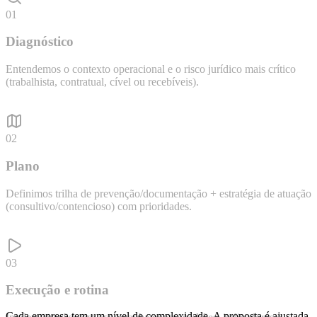
01
Diagnóstico
Entendemos o contexto operacional e o risco jurídico mais crítico
(trabalhista, contratual, cível ou recebíveis).
02
Plano
Definimos trilha de prevenção/documentação + estratégia de atuação
(consultivo/contencioso) com prioridades.
03
Execução e rotina
Cada empresa tem um nível de complexidade. A proposta é ajustada