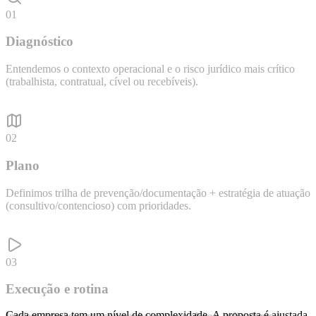
01
Diagnóstico
Entendemos o contexto operacional e o risco jurídico mais crítico
(trabalhista, contratual, cível ou recebíveis).
02
Plano
Definimos trilha de prevenção/documentação + estratégia de atuação
(consultivo/contencioso) com prioridades.
03
Execução e rotina
Cada empresa tem um nível de complexidade. A proposta é ajustada