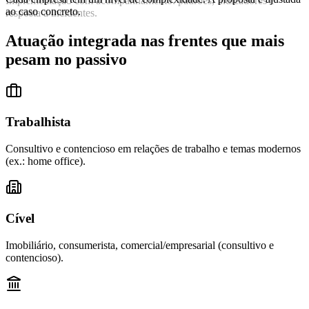
Implementação com acompanhamento: padrões, indicadores e
ao caso concreto.
resposta a incidentes.
Atuação integrada nas frentes que mais
pesam no passivo
Trabalhista
Consultivo e contencioso em relações de trabalho e temas modernos
(ex.: home office).
Cível
Imobiliário, consumerista, comercial/empresarial (consultivo e
contencioso).