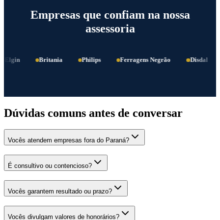
Empresas que confiam na nossa
assessoria
Elgin
Britania
Philips
Ferragens Negrão
Disdal
Dúvidas comuns antes de conversar
Vocês atendem empresas fora do Paraná?
É consultivo ou contencioso?
Vocês garantem resultado ou prazo?
Vocês divulgam valores de honorários?