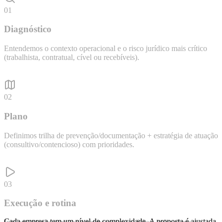
01
Diagnóstico
Entendemos o contexto operacional e o risco jurídico mais crítico
(trabalhista, contratual, cível ou recebíveis).
02
Plano
Definimos trilha de prevenção/documentação + estratégia de atuação
(consultivo/contencioso) com prioridades.
03
Execução e rotina
Cada empresa tem um nível de complexidade. A proposta é ajustada