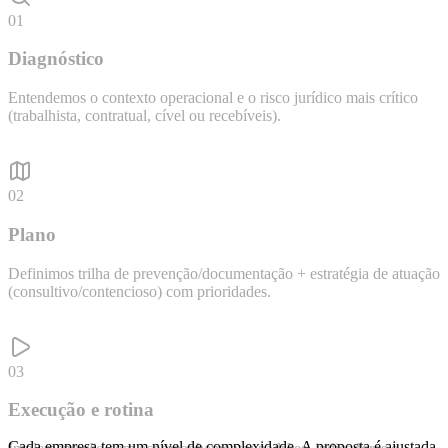
01
Diagnóstico
Entendemos o contexto operacional e o risco jurídico mais crítico
(trabalhista, contratual, cível ou recebíveis).
02
Plano
Definimos trilha de prevenção/documentação + estratégia de atuação
(consultivo/contencioso) com prioridades.
03
Execução e rotina
Cada empresa tem um nível de complexidade. A proposta é ajustada