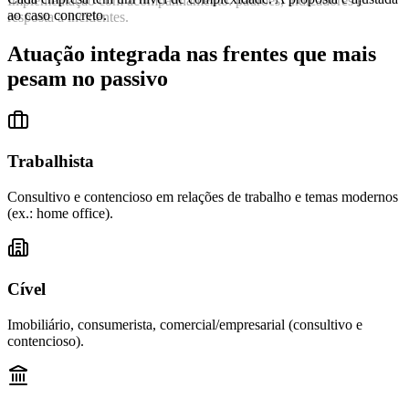
Implementação com acompanhamento: padrões, indicadores e
ao caso concreto.
resposta a incidentes.
Atuação integrada nas frentes que mais
pesam no passivo
Trabalhista
Consultivo e contencioso em relações de trabalho e temas modernos
(ex.: home office).
Cível
Imobiliário, consumerista, comercial/empresarial (consultivo e
contencioso).