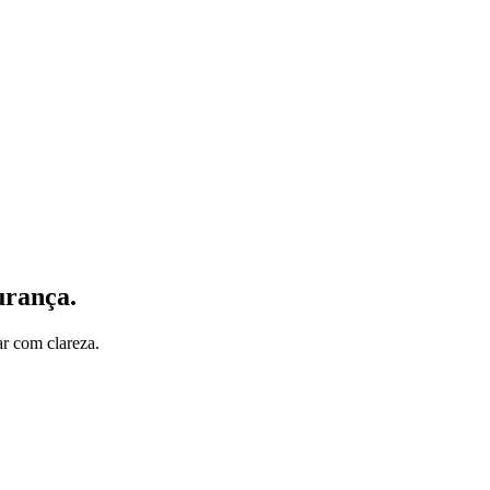
urança.
ar com clareza.