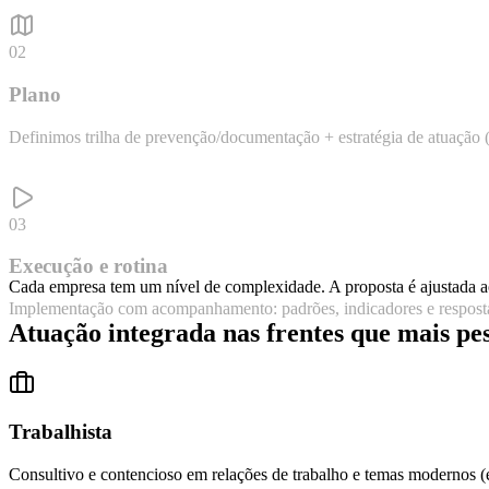
02
Plano
Definimos trilha de prevenção/documentação + estratégia de atuação 
03
Execução e rotina
Cada empresa tem um nível de complexidade. A proposta é ajustada a
Implementação com acompanhamento: padrões, indicadores e resposta
Atuação integrada nas frentes que mais pe
Trabalhista
Consultivo e contencioso em relações de trabalho e temas modernos (e