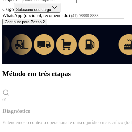
Cargo
Selecione seu cargo
WhatsApp
(opcional, recomendado)
Continuar para Passo 2
Método em três etapas
01
Diagnóstico
Entendemos o contexto operacional e o risco jurídico mais crítico (traba