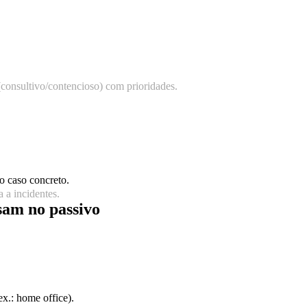
(consultivo/contencioso) com prioridades.
o caso concreto.
 a incidentes.
sam no passivo
x.: home office).