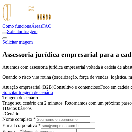
Como funciona
Áreas
FAQ
Solicitar triagem
Solicitar triagem
Assessoria jurídica empresarial para a cad
Atuamos com assessoria jurídica empresarial voltada à cadeia de abaste
Quando o risco vira rotina (terceirização, força de vendas, logística,
Atuação empresarial (B2B)
Consultivo e contencioso
Foco em cadeia 
Solicitar triagem de cenário
Triagem de cenário
Triage seu cenário em 2 minutos. Retornamos com um próximo passo p
1
Dados básicos
2
Cenário
Nome completo *
E-mail corporativo *
Empresa *