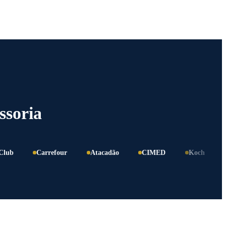
ssoria
Carrefour
Atacadão
CIMED
Koch
Elgin