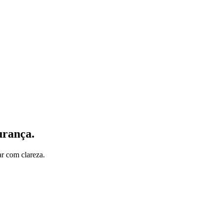
urança.
ar com clareza.