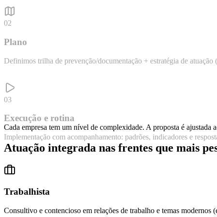
02
Plano
Definimos trilha de prevenção/documentação + estratégia de atuação 
03
Execução e rotina
Cada empresa tem um nível de complexidade. A proposta é ajustada a
Implementação com acompanhamento: padrões, indicadores e resposta
Atuação integrada nas frentes que mais pe
Trabalhista
Consultivo e contencioso em relações de trabalho e temas modernos (e