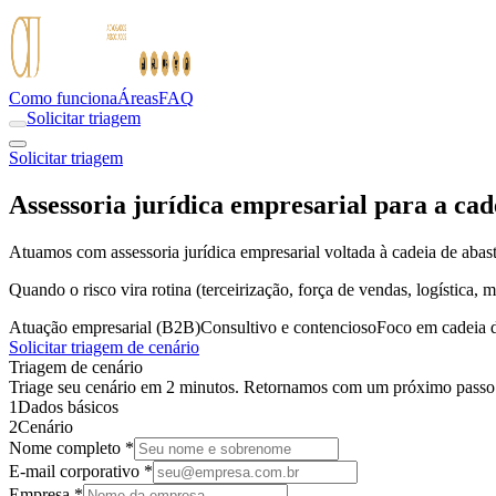
Como funciona
Áreas
FAQ
Solicitar triagem
Solicitar triagem
Assessoria jurídica empresarial para a cad
Atuamos com assessoria jurídica empresarial voltada à cadeia de abaste
Quando o risco vira rotina (terceirização, força de vendas, logística,
Atuação empresarial (B2B)
Consultivo e contencioso
Foco em cadeia 
Solicitar triagem de cenário
Triagem de cenário
Triage seu cenário em 2 minutos. Retornamos com um próximo passo p
1
Dados básicos
2
Cenário
Nome completo *
E-mail corporativo *
Empresa *