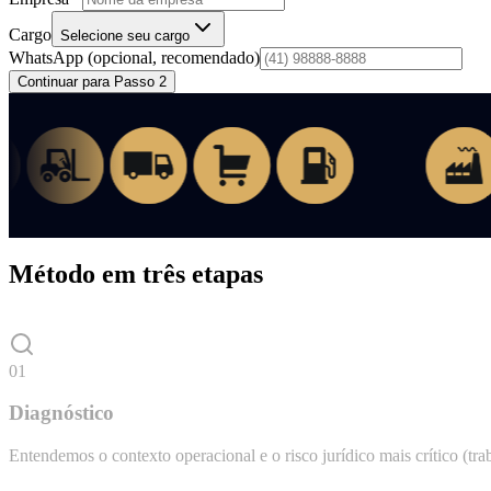
Cargo
Selecione seu cargo
WhatsApp
(opcional, recomendado)
Continuar para Passo 2
Método em três etapas
01
Diagnóstico
Entendemos o contexto operacional e o risco jurídico mais crítico (traba