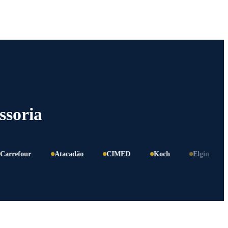
ssoria
four
Atacadão
CIMED
Koch
Elgin
Brit