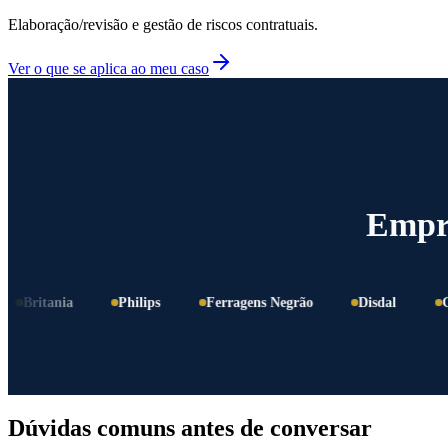
Elaboração/revisão e gestão de riscos contratuais.
Ver o que se aplica ao meu caso
Empre
itania
Philips
Ferragens Negrão
Disdal
Grupo 
Dúvidas comuns antes de conversar