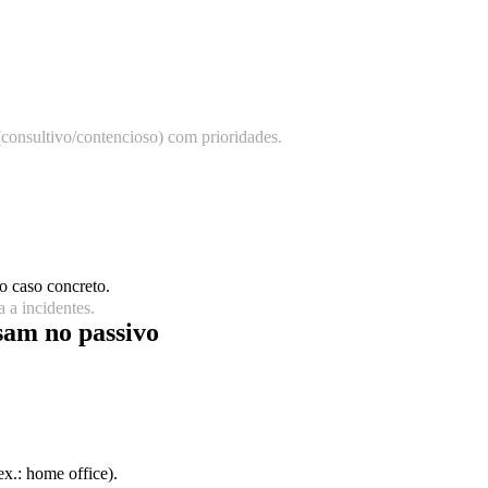
(consultivo/contencioso) com prioridades.
o caso concreto.
 a incidentes.
sam no passivo
x.: home office).