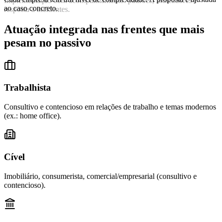
Implementação com acompanhamento: padrões, indicadores e
ao caso concreto.
resposta a incidentes.
Atuação integrada nas frentes que mais
pesam no passivo
Trabalhista
Consultivo e contencioso em relações de trabalho e temas modernos
(ex.: home office).
Cível
Imobiliário, consumerista, comercial/empresarial (consultivo e
contencioso).