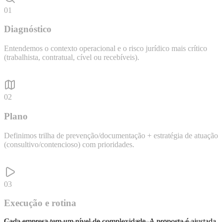
01
Diagnóstico
Entendemos o contexto operacional e o risco jurídico mais crítico
(trabalhista, contratual, cível ou recebíveis).
02
Plano
Definimos trilha de prevenção/documentação + estratégia de atuação
(consultivo/contencioso) com prioridades.
03
Execução e rotina
Cada empresa tem um nível de complexidade. A proposta é ajustada