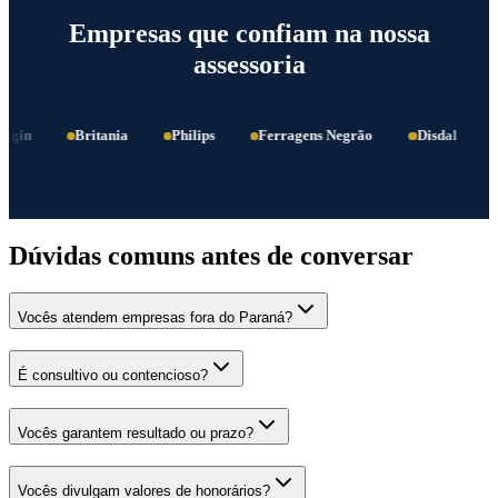
Empresas que confiam na nossa
assessoria
gin
Britania
Philips
Ferragens Negrão
Disdal
G
Dúvidas comuns antes de conversar
Vocês atendem empresas fora do Paraná?
É consultivo ou contencioso?
Vocês garantem resultado ou prazo?
Vocês divulgam valores de honorários?