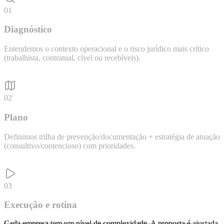
01
Diagnóstico
Entendemos o contexto operacional e o risco jurídico mais crítico
(trabalhista, contratual, cível ou recebíveis).
02
Plano
Definimos trilha de prevenção/documentação + estratégia de atuação
(consultivo/contencioso) com prioridades.
03
Execução e rotina
Cada empresa tem um nível de complexidade. A proposta é ajustada