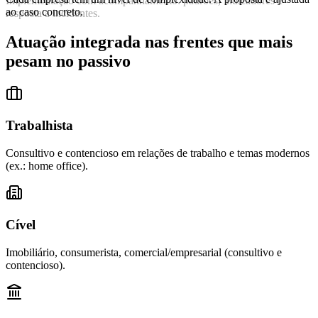
Implementação com acompanhamento: padrões, indicadores e
ao caso concreto.
resposta a incidentes.
Atuação integrada nas frentes que mais
pesam no passivo
Trabalhista
Consultivo e contencioso em relações de trabalho e temas modernos
(ex.: home office).
Cível
Imobiliário, consumerista, comercial/empresarial (consultivo e
contencioso).