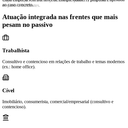
Implementação com acompanhamento: padrões, indicadores e
ao caso concreto.
resposta a incidentes.
Atuação integrada nas frentes que mais
pesam no passivo
Trabalhista
Consultivo e contencioso em relações de trabalho e temas modernos
(ex.: home office).
Cível
Imobiliário, consumerista, comercial/empresarial (consultivo e
contencioso).