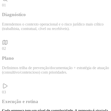
01
Diagnóstico
Entendemos o contexto operacional e o risco jurídico mais crítico
(trabalhista, contratual, cível ou recebíveis).
02
Plano
Definimos trilha de prevenção/documentação + estratégia de atuação
(consultivo/contencioso) com prioridades.
03
Execução e rotina
Cada empresa tem um nível de complexidade. A proposta é ajustada