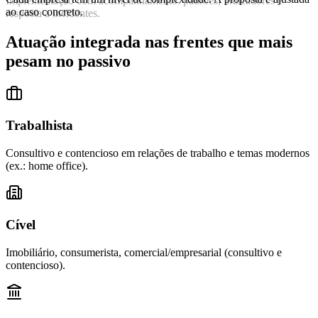
Implementação com acompanhamento: padrões, indicadores e
ao caso concreto.
resposta a incidentes.
Atuação integrada nas frentes que mais
pesam no passivo
Trabalhista
Consultivo e contencioso em relações de trabalho e temas modernos
(ex.: home office).
Cível
Imobiliário, consumerista, comercial/empresarial (consultivo e
contencioso).