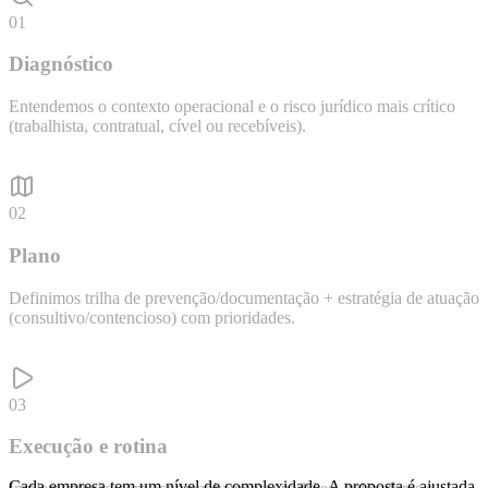
01
Diagnóstico
Entendemos o contexto operacional e o risco jurídico mais crítico
(trabalhista, contratual, cível ou recebíveis).
02
Plano
Definimos trilha de prevenção/documentação + estratégia de atuação
(consultivo/contencioso) com prioridades.
03
Execução e rotina
Cada empresa tem um nível de complexidade. A proposta é ajustada