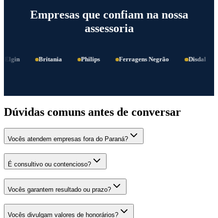
Empresas que confiam na nossa
assessoria
Elgin
Britania
Philips
Ferragens Negrão
Disdal
Dúvidas comuns antes de conversar
Vocês atendem empresas fora do Paraná?
É consultivo ou contencioso?
Vocês garantem resultado ou prazo?
Vocês divulgam valores de honorários?