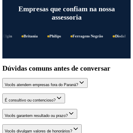
Empresas que confiam na nossa
assessoria
Elgin
Britania
Philips
Ferragens Negrão
Disdal
Dúvidas comuns antes de conversar
Vocês atendem empresas fora do Paraná?
É consultivo ou contencioso?
Vocês garantem resultado ou prazo?
Vocês divulgam valores de honorários?