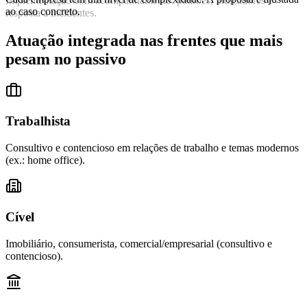
Implementação com acompanhamento: padrões, indicadores e
ao caso concreto.
resposta a incidentes.
Atuação integrada nas frentes que mais
pesam no passivo
Trabalhista
Consultivo e contencioso em relações de trabalho e temas modernos
(ex.: home office).
Cível
Imobiliário, consumerista, comercial/empresarial (consultivo e
contencioso).