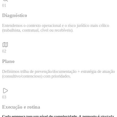
01
Diagnóstico
Entendemos o contexto operacional e o risco jurídico mais crítico
(trabalhista, contratual, cível ou recebíveis).
02
Plano
Definimos trilha de prevenção/documentação + estratégia de atuação
(consultivo/contencioso) com prioridades.
03
Execução e rotina
Cada empresa tem um nível de complexidade. A proposta é ajustada