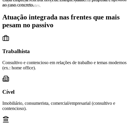
Implementação com acompanhamento: padrões, indicadores e
ao caso concreto.
resposta a incidentes.
Atuação integrada nas frentes que mais
pesam no passivo
Trabalhista
Consultivo e contencioso em relações de trabalho e temas modernos
(ex.: home office).
Cível
Imobiliário, consumerista, comercial/empresarial (consultivo e
contencioso).