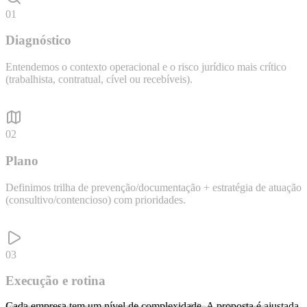
01
Diagnóstico
Entendemos o contexto operacional e o risco jurídico mais crítico
(trabalhista, contratual, cível ou recebíveis).
02
Plano
Definimos trilha de prevenção/documentação + estratégia de atuação
(consultivo/contencioso) com prioridades.
03
Execução e rotina
Cada empresa tem um nível de complexidade. A proposta é ajustada