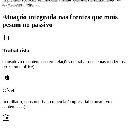
Implementação com acompanhamento: padrões, indicadores e
ao caso concreto.
resposta a incidentes.
Atuação integrada nas frentes que mais
pesam no passivo
Trabalhista
Consultivo e contencioso em relações de trabalho e temas modernos
(ex.: home office).
Cível
Imobiliário, consumerista, comercial/empresarial (consultivo e
contencioso).