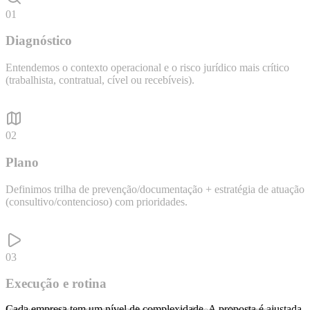
01
Diagnóstico
Entendemos o contexto operacional e o risco jurídico mais crítico
(trabalhista, contratual, cível ou recebíveis).
02
Plano
Definimos trilha de prevenção/documentação + estratégia de atuação
(consultivo/contencioso) com prioridades.
03
Execução e rotina
Cada empresa tem um nível de complexidade. A proposta é ajustada