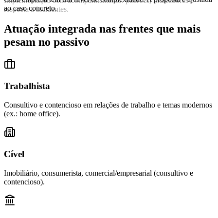
Implementação com acompanhamento: padrões, indicadores e
ao caso concreto.
resposta a incidentes.
Atuação integrada nas frentes que mais
pesam no passivo
Trabalhista
Consultivo e contencioso em relações de trabalho e temas modernos
(ex.: home office).
Cível
Imobiliário, consumerista, comercial/empresarial (consultivo e
contencioso).