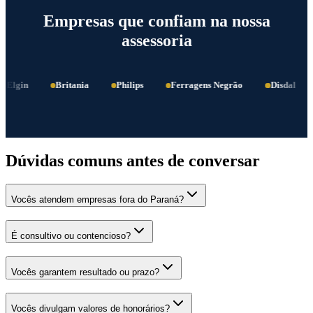
Empresas que confiam na nossa
assessoria
Elgin
Britania
Philips
Ferragens Negrão
Disdal
Dúvidas comuns antes de conversar
Vocês atendem empresas fora do Paraná?
É consultivo ou contencioso?
Vocês garantem resultado ou prazo?
Vocês divulgam valores de honorários?