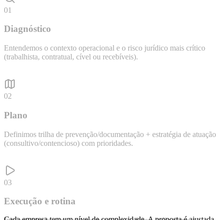
01
Diagnóstico
Entendemos o contexto operacional e o risco jurídico mais crítico
(trabalhista, contratual, cível ou recebíveis).
02
Plano
Definimos trilha de prevenção/documentação + estratégia de atuação
(consultivo/contencioso) com prioridades.
03
Execução e rotina
Cada empresa tem um nível de complexidade. A proposta é ajustada